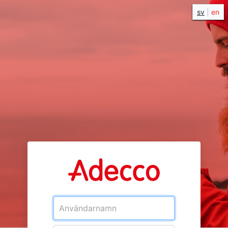
sv
|
en